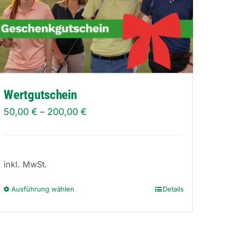
Wertgutschein
50,00
€
–
200,00
€
inkl. MwSt.
Ausführung wählen
Details
Dieses
Produkt
weist