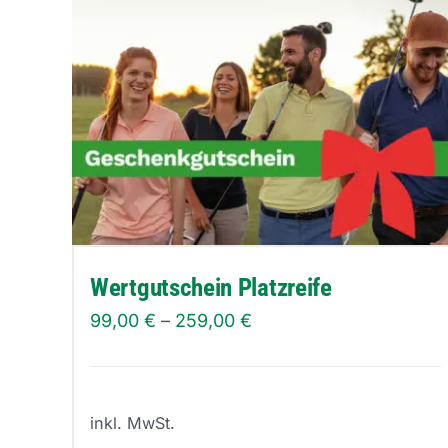
mehrere
Varianten
auf.
Die
Optionen
können
auf
der
Produktseite
Wertgutschein Platzreife
gewählt
99,00
€
–
259,00
€
werden
inkl. MwSt.