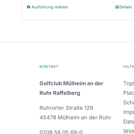
Ausführung wählen
Details
Dieses
Produkt
weist
mehrere
Varianten
auf.
Die
KONTAKT
HILF
Optionen
Golfclub Mülheim an der
Topt
können
Ruhr Raffelberg
Plat
auf
Sch
der
Ruhrorter Straße 129
Imp
Produktseite
45478 Mülheim an der Ruhr
Dat
gewählt
Wid
0208 58 05 69-0
werden