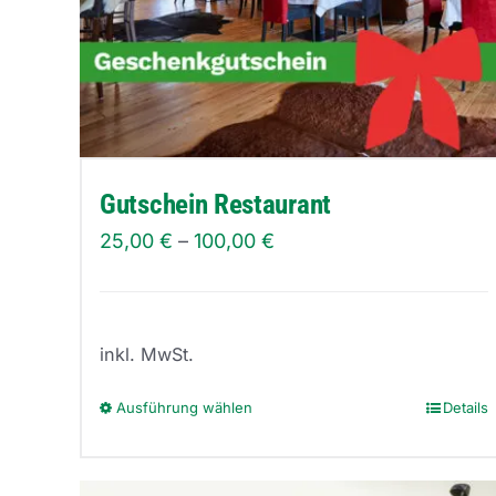
Gutschein Restaurant
25,00
€
–
100,00
€
inkl. MwSt.
Ausführung wählen
Details
Dieses
Produkt
weist