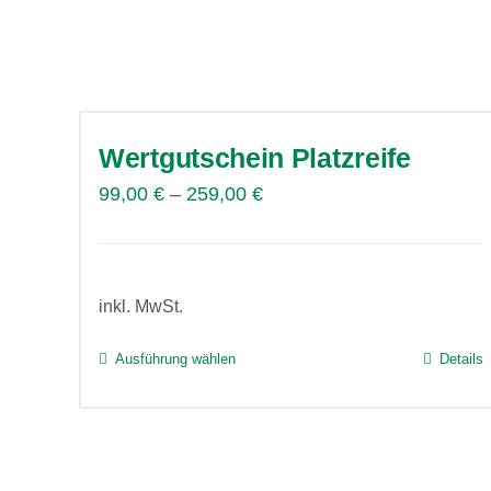
Wertgutschein Platzreife
99,00
€
–
259,00
€
inkl. MwSt.
Ausführung wählen
Details
Dieses
Produkt
weist
mehrere