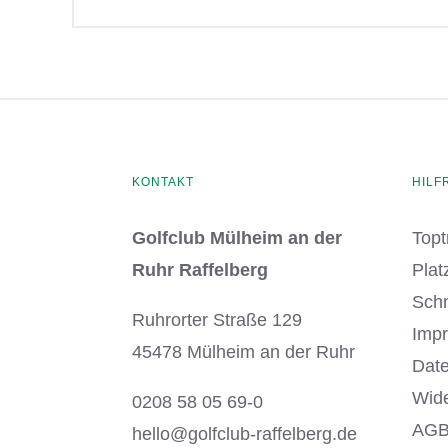
Produkt
weist
mehrere
Varianten
auf.
Die
KONTAKT
HILF
Optionen
Golfclub Mülheim an der
Topt
können
Ruhr Raffelberg
Plat
auf
Sch
der
Ruhrorter Straße 129
Imp
Produktseite
45478 Mülheim an der Ruhr
Date
gewählt
Wide
0208 58 05 69-0
werden
AG
hello@golfclub-raffelberg.de