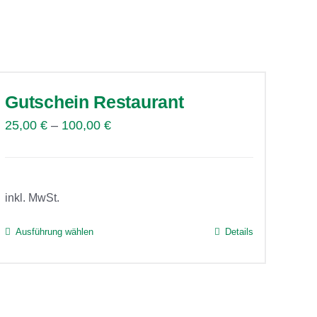
Gutschein Restaurant
25,00
€
–
100,00
€
inkl. MwSt.
Ausführung wählen
Details
Dieses
Produkt
weist
mehrere