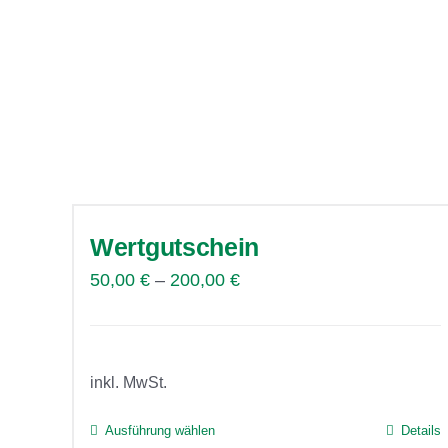
Varianten
auf.
Die
Optionen
können
auf
der
Produktseite
Wertgutschein
gewählt
50,00
€
–
200,00
€
werden
inkl. MwSt.
Ausführung wählen
Details
Dieses