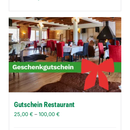
Produkt
weist
mehrere
Varianten
auf.
Die
Optionen
können
auf
der
Produktseite
Gutschein Restaurant
gewählt
25,00
€
–
100,00
€
werden