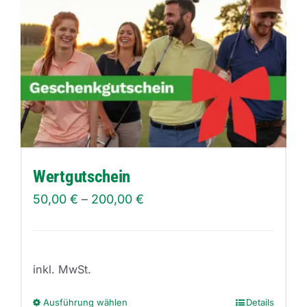
Wertgutschein
50,00
€
–
200,00
€
inkl. MwSt.
Ausführung wählen
Details
Dieses