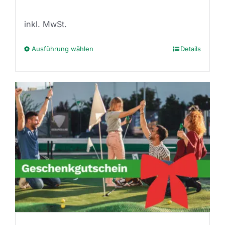
inkl. MwSt.
Ausführung wählen
Details
Dieses
Produkt
weist
mehrere
Varianten
auf.
Die
Optionen
können
auf
der