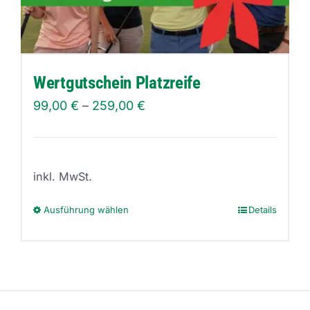
Wertgutschein Platzreife
99,00
€
–
259,00
€
inkl. MwSt.
Ausführung wählen
Details
Dieses
Produkt
weist
mehrere
Varianten