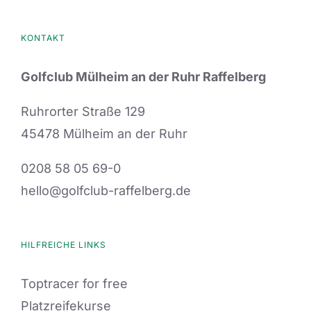
auf.
Die
KONTAKT
Optionen
Golfclub Mülheim an der Ruhr Raffelberg
können
auf
Ruhrorter Straße 129
der
45478 Mülheim an der Ruhr
Produktseite
0208 58 05 69-0
gewählt
hello@golfclub-raffelberg.de
werden
HILFREICHE LINKS
Toptracer for free
Platzreifekurse