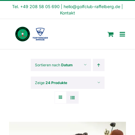
Skip
Tel. +49 208 58 05 690
|
hello@golfclub-raffelberg.de
|
Kontakt
to
content
Sortieren nach
Datum
Zeige
24 Produkte