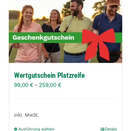
Wertgutschein Platzreife
99,00
€
–
259,00
€
inkl. MwSt.
Ausführung wählen
Details
Dieses