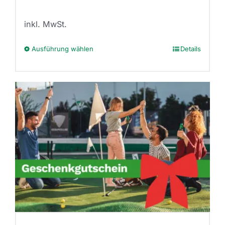
inkl. MwSt.
Ausführung wählen
Details
Dieses
Produkt
weist
mehrere
Varianten
auf.
Die
Optionen
können
auf
der