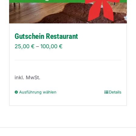
Gutschein Restaurant
25,00
€
–
100,00
€
inkl. MwSt.
Ausführung wählen
Details
Dieses
Produkt
weist
mehrere
Varianten