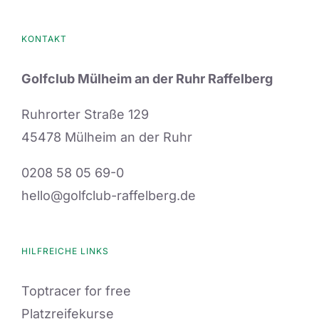
auf.
Die
KONTAKT
Optionen
Golfclub Mülheim an der Ruhr Raffelberg
können
auf
Ruhrorter Straße 129
der
45478 Mülheim an der Ruhr
Produktseite
0208 58 05 69-0
gewählt
hello@golfclub-raffelberg.de
werden
HILFREICHE LINKS
Toptracer for free
Platzreifekurse