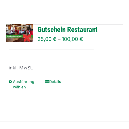
gewählt
weist
werden
mehrere
Varianten
Gutschein Restaurant
auf.
25,00
€
–
100,00
€
Die
Optionen
können
inkl. MwSt.
auf
der
Ausführung
Details
Dieses
wählen
Produktseite
Produkt
gewählt
weist
werden
mehrere
Varianten