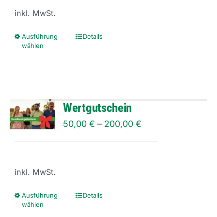
inkl. MwSt.
Ausführung
Details
Dieses
wählen
Produkt
weist
mehrere
Varianten
Wertgutschein
auf.
50,00
€
–
200,00
€
Die
Optionen
können
inkl. MwSt.
auf
der
Ausführung
Details
Dieses
wählen
Produktseite
Produkt