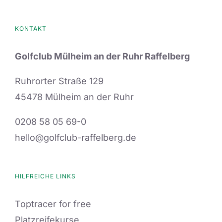
auf.
Die
KONTAKT
Optionen
können
Golfclub Mülheim an der Ruhr Raffelberg
auf
der
Ruhrorter Straße 129
Produktseite
45478 Mülheim an der Ruhr
gewählt
0208 58 05 69-0
werden
hello@golfclub-raffelberg.de
HILFREICHE LINKS
Toptracer for free
Platzreifekurse