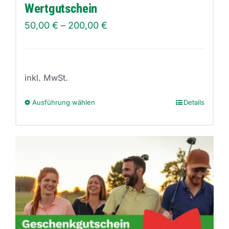
Produktseite
Wertgutschein
gewählt
50,00
€
–
200,00
€
werden
inkl. MwSt.
Ausführung wählen
Details
Dieses
Produkt
weist
mehrere
Varianten
auf.
Die
Optionen