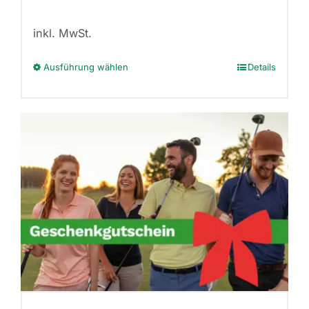
inkl. MwSt.
Ausführung wählen
Details
Dieses
Produkt
weist
mehrere
Varianten
auf.
Die
Optionen
können
auf
der