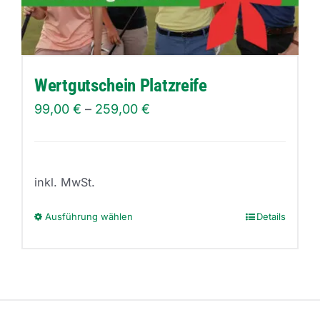
können
auf
der
Produktseite
Wertgutschein Platzreife
gewählt
99,00
€
–
259,00
€
werden
inkl. MwSt.
Ausführung wählen
Details
Dieses
Produkt
weist
mehrere
Varianten