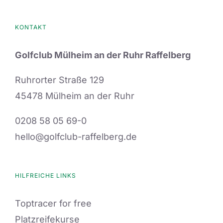
auf.
Die
KONTAKT
Optionen
Golfclub Mülheim an der Ruhr Raffelberg
können
auf
Ruhrorter Straße 129
der
45478 Mülheim an der Ruhr
Produktseite
0208 58 05 69-0
gewählt
hello@golfclub-raffelberg.de
werden
HILFREICHE LINKS
Toptracer for free
Platzreifekurse