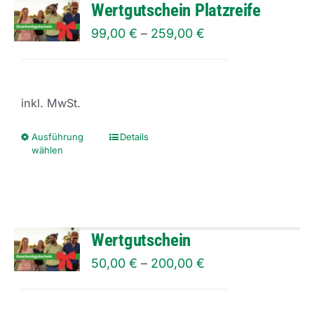
Wertgutschein Platzreife
99,00
€
–
259,00
€
inkl. MwSt.
Ausführung
Details
Dieses
wählen
Produkt
weist
mehrere
Varianten
Wertgutschein
auf.
50,00
€
–
200,00
€
Die
Optionen