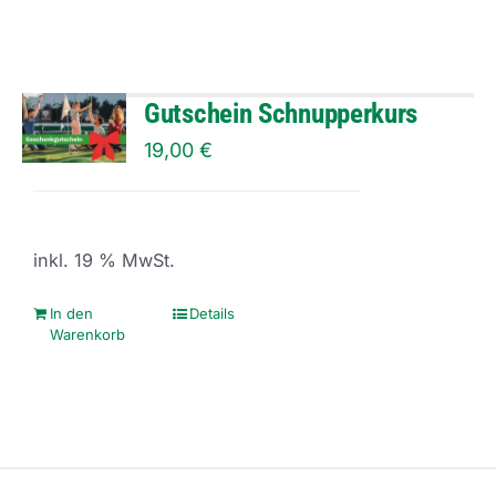
gewählt
weist
werden
mehrere
Varianten
Gutschein Schnupperkurs
auf.
19,00
€
Die
Optionen
können
inkl. 19 % MwSt.
auf
der
In den
Details
Warenkorb
Produktseite
gewählt
werden