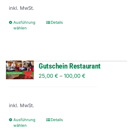
können
inkl. MwSt.
auf
der
Ausführung
Details
Dieses
wählen
Produktseite
Produkt
gewählt
weist
werden
mehrere
Varianten
Gutschein Restaurant
auf.
25,00
€
–
100,00
€
Die
Optionen
können
inkl. MwSt.
auf
der
Ausführung
Details
Dieses
wählen
Produktseite
Produkt