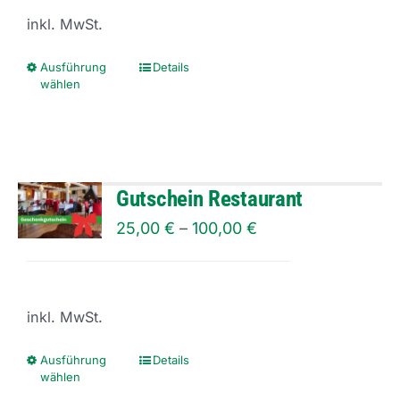
können
inkl. MwSt.
auf
der
Ausführung
Details
Dieses
wählen
Produktseite
Produkt
gewählt
weist
werden
mehrere
Varianten
Gutschein Restaurant
auf.
25,00
€
–
100,00
€
Die
Optionen
können
inkl. MwSt.
auf
der
Ausführung
Details
Dieses
wählen
Produktseite
Produkt