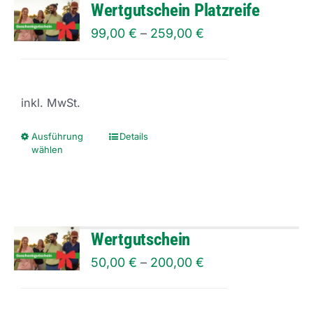
Wertgutschein Platzreife
99,00
€
–
259,00
€
inkl. MwSt.
Ausführung
Details
Dieses
wählen
Produkt
weist
mehrere
Varianten
Wertgutschein
auf.
50,00
€
–
200,00
€
Die
Optionen