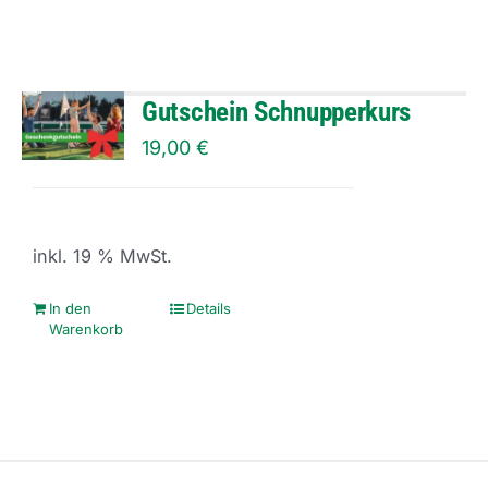
gewählt
weist
werden
mehrere
Varianten
Gutschein Schnupperkurs
auf.
19,00
€
Die
Optionen
können
inkl. 19 % MwSt.
auf
der
In den
Details
Warenkorb
Produktseite
gewählt
werden