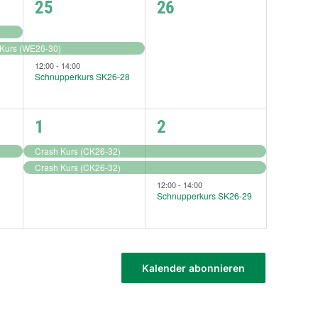
2
0
25
26
ngen,
Veranstaltungen,
Veranstaltungen,
-Kurs (WE26-30)
12:00
-
14:00
Schnupperkurs SK26-28
2
3
1
2
g,
Veranstaltungen,
Veranstaltungen,
Crash Kurs (CK26-32)
Crash Kurs (CK26-32)
12:00
-
14:00
Schnupperkurs SK26-29
Kalender abonnieren