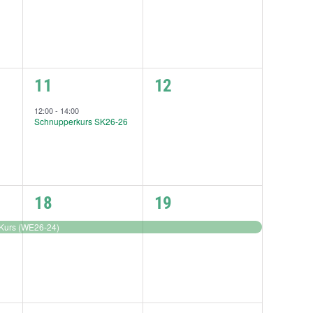
1
0
11
12
ngen,
Veranstaltung,
Veranstaltungen,
12:00
-
14:00
Schnupperkurs SK26-26
1
1
18
19
g,
Veranstaltung,
Veranstaltung,
 Kurs (WE26-24)