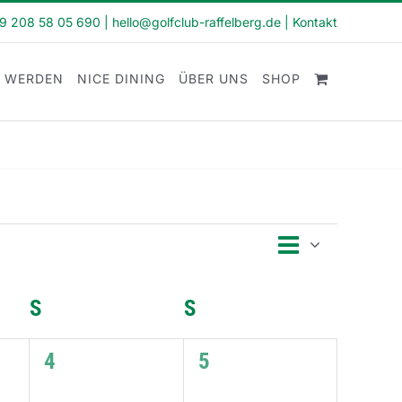
49 208 58 05 690
|
hello@golfclub-raffelberg.de
|
Kontakt
D WERDEN
NICE DINING
ÜBER UNS
SHOP
Veranstalt
Monat
Ansichten
Ansichten-
Navigation
Navigation
S
SAMSTAG
S
SONNTAG
0
0
4
5
ngen,
Veranstaltungen,
Veranstaltungen,