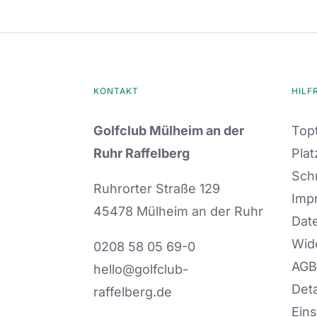
KONTAKT
HILF
Golfclub Mülheim an der
Topt
Ruhr Raffelberg
Plat
Sch
Ruhrorter Straße 129
Imp
45478 Mülheim an der Ruhr
Dat
Wid
0208 58 05 69-0
AGB
hello@golfclub-
Deta
raffelberg.de
Eins