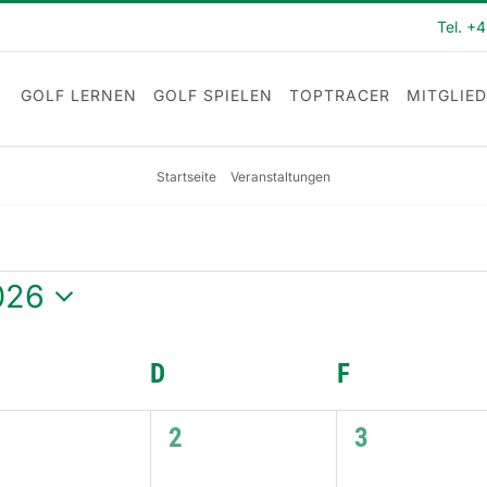
Tel. +
GOLF LERNEN
GOLF SPIELEN
TOPTRACER
MITGLIE
Startseite
Veranstaltungen
026
m
n.
ITTWOCH
D
DONNERSTAG
F
FREITAG
0
0
2
3
eranstaltungen,
Veranstaltungen,
Veranstaltu