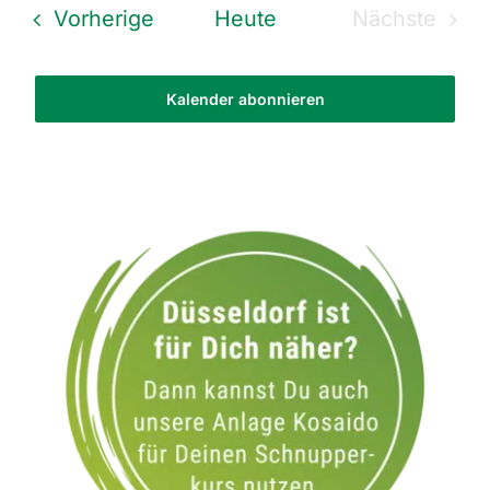
Veranstaltungen
Vorherige
Heute
Nächste
Veransta
Kalender abonnieren