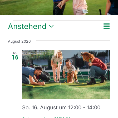
Veranstaltungen
Anstehend
Vera
Ansi
Liste
Datum
Ansi
Navi
wählen.
August 2026
Navi
So.
16
So. 16. August um 12:00
-
14:00