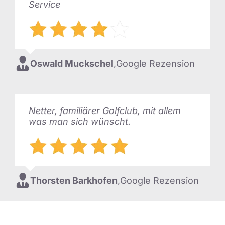
Service
Ulrich Strutt
,
Google Rezension
Oswald Muckschel
,
Google Rezension
Mitten in Mülheim. Unmittelbar an der
Netter, familiärer Golfclub, mit allem
Rennbahn. Schöner Golfplatz.
was man sich wünscht.
Ulf Nimm
Thorsten Barkhofen
,
Google Rezension
,
Google Rezension