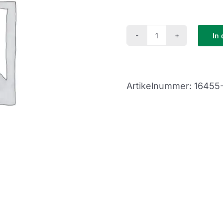
In
Crash
Kurs
(CK-
Artikelnummer:
16455
16)
Menge