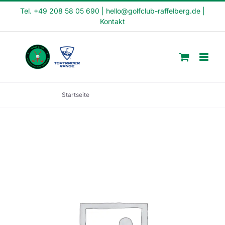
Skip
Tel. +49 208 58 05 690
|
hello@golfclub-raffelberg.de
|
Kontakt
to
content
Startseite
Crash Kurs (CK1-22-21)