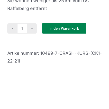
Sie wohnen weniger als 25 km vom GC
Raffelberg entfernt
In den Warenkorb
Crash
Kurs
(CK1-
Artikelnummer:
10499-7-CRASH-KURS-(CK1-
22-
22-21)
21)
Menge