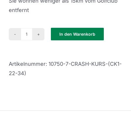
Sie wohnen weniger als 15km vom Golfclub
entfernt
In den Warenkorb
Crash
Kurs
(CK1-
Artikelnummer:
10750-7-CRASH-KURS-(CK1-
22-
22-34)
34)
Menge