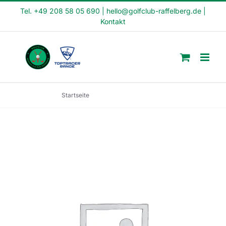
Skip
Tel. +49 208 58 05 690
|
hello@golfclub-raffelberg.de
|
Kontakt
to
content
Startseite
Crash Kurs (CK1-22-34)