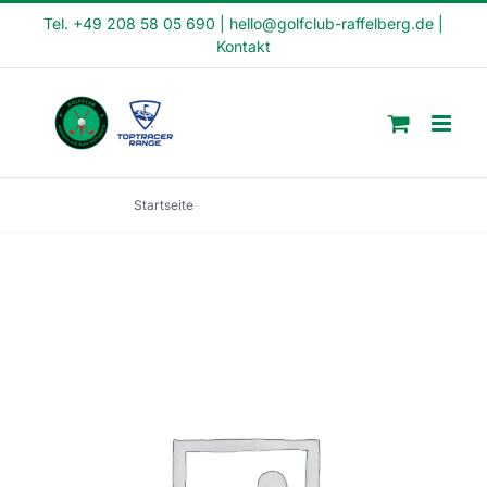
Skip
Tel. +49 208 58 05 690
|
hello@golfclub-raffelberg.de
|
Kontakt
to
content
Startseite
Crash Kurs (CK1-22-41)