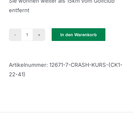
Sie wohnen weiter als 15km vom Golfclub
entfernt
In den Warenkorb
Crash
Kurs
(CK1-
Artikelnummer:
12671-7-CRASH-KURS-(CK1-
22-
22-41)
41)
Menge