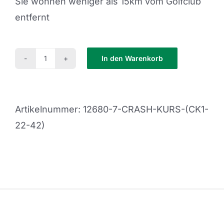
Sie wohnen weniger als 15km vom Golfclub
entfernt
In den Warenkorb
Crash
Kurs
(CK1-
Artikelnummer:
12680-7-CRASH-KURS-(CK1-
22-
22-42)
42)
Menge