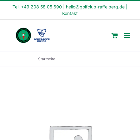
Skip
Tel. +49 208 58 05 690
|
hello@golfclub-raffelberg.de
|
Kontakt
to
content
Startseite
Crash Kurs (CK1-22-42)