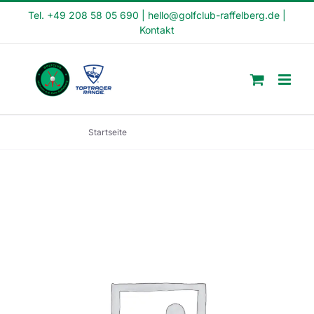
Skip
Tel. +49 208 58 05 690
|
hello@golfclub-raffelberg.de
|
Kontakt
to
content
Startseite
Crash Kurs (CK1-22-8)