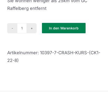
Sie wohnen weniger als 25km vom GC
Raffelberg entfernt
In den Warenkorb
Crash
Kurs
(CK1-
Artikelnummer:
10397-7-CRASH-KURS-(CK1-
22-
22-8)
8)
Menge