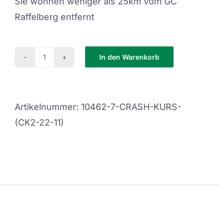
Sie wohnen weniger als 25km vom GC
Raffelberg entfernt
In den Warenkorb
Crash
Kurs
(CK2-
Artikelnummer:
10462-7-CRASH-KURS-
22-
(CK2-22-11)
11)
Menge