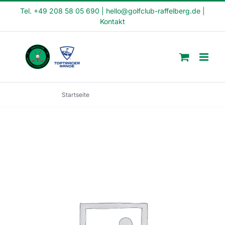
Skip
Tel. +49 208 58 05 690
|
hello@golfclub-raffelberg.de
|
Kontakt
to
content
Startseite
Crash Kurs (CK2-22-11)