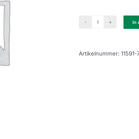
In
Crash
Kurs
(CK2-
Artikelnummer:
11591
22-
25)
Menge