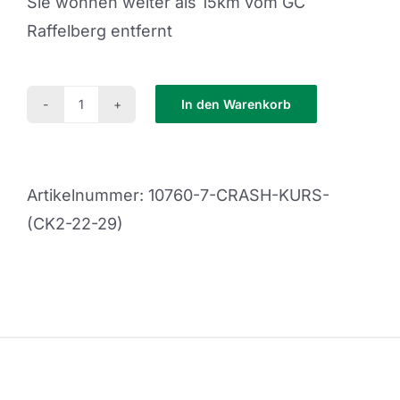
Sie wohnen weiter als 15km vom GC
Raffelberg entfernt
In den Warenkorb
Crash
Kurs
(CK2-
Artikelnummer:
10760-7-CRASH-KURS-
22-
(CK2-22-29)
29)
Menge