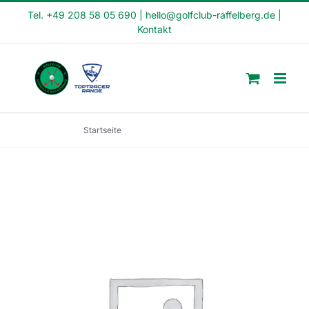
Skip
Tel. +49 208 58 05 690
|
hello@golfclub-raffelberg.de
|
Kontakt
to
content
Startseite
Crash Kurs (CK2-22-29)