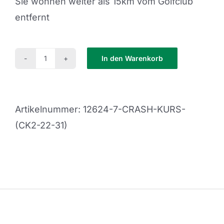
Sie wohnen weiter als 15km vom Golfclub
entfernt
In den Warenkorb
Crash
Kurs
(CK2-
Artikelnummer:
12624-7-CRASH-KURS-
22-
(CK2-22-31)
31)
Menge