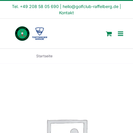
Skip
Tel. +49 208 58 05 690
|
hello@golfclub-raffelberg.de
|
Kontakt
to
content
Startseite
Crash Kurs (CK2-22-31)