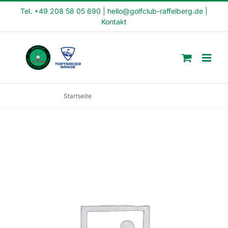
Skip
Tel. +49 208 58 05 690
|
hello@golfclub-raffelberg.de
|
Kontakt
to
content
Startseite
Crash Kurs (CK2-23-3)