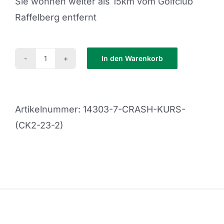
Sie wohnen weiter als 15km vom Golfclub
Raffelberg entfernt
In den Warenkorb
Crash
Kurs
(CK2-
Artikelnummer:
14303-7-CRASH-KURS-
23-
(CK2-23-2)
3)
Menge