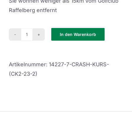
Sie wohnen weniger als 15km vom Golfclub
Raffelberg entfernt
In den Warenkorb
Crash
Kurs
(CK2-
Artikelnummer:
14227-7-CRASH-KURS-
23-
(CK2-23-2)
2)
Menge