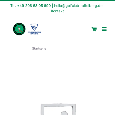
Skip
Tel. +49 208 58 05 690
|
hello@golfclub-raffelberg.de
|
Kontakt
to
content
Startseite
Crash Kurs (CK2-23-2)