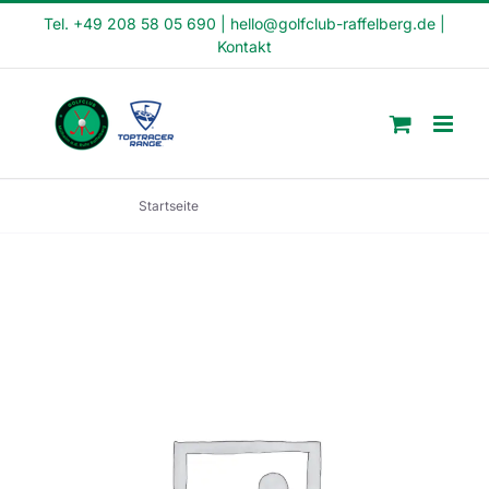
Skip
Tel. +49 208 58 05 690
|
hello@golfclub-raffelberg.de
|
Kontakt
to
content
Startseite
Crash Kurs (CK24-03)