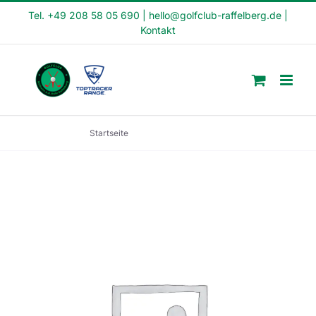
Skip
Tel. +49 208 58 05 690
|
hello@golfclub-raffelberg.de
|
Kontakt
to
content
Startseite
Crash Kurs (CK25-03)