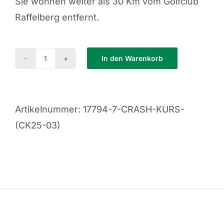
Sie wohnen weiter als 30 Km vom Golfclub
Raffelberg entfernt.
In den Warenkorb
Crash
Kurs
(CK25-
Artikelnummer:
17794-7-CRASH-KURS-
03)
(CK25-03)
Menge