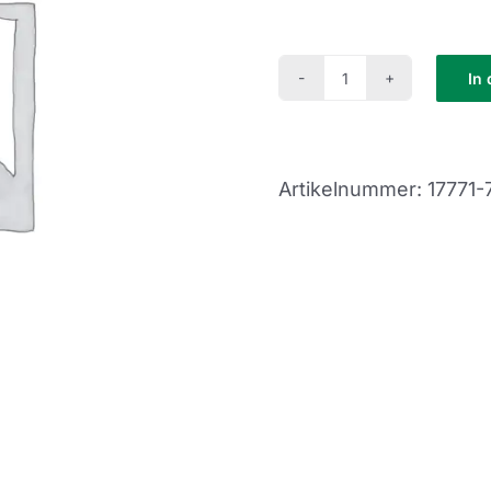
In
Crash
Kurs
(CK25-
Artikelnummer:
17771
05)
Menge