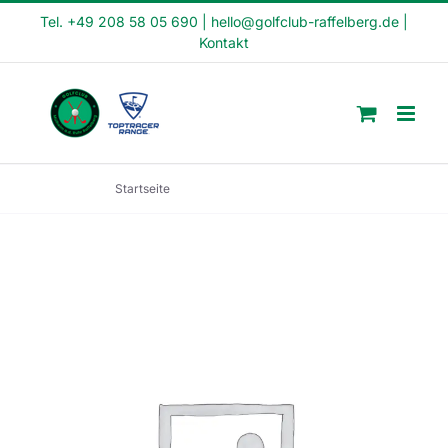
Skip
Tel. +49 208 58 05 690
|
hello@golfclub-raffelberg.de
|
Kontakt
to
content
Startseite
Feierabend Kurs (FE22-15)