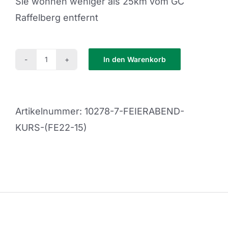
Sie wohnen weniger als 25km vom GC
Raffelberg entfernt
In den Warenkorb
Feierabend
Kurs
(FE22-
Artikelnummer:
10278-7-FEIERABEND-
15)
KURS-(FE22-15)
Menge