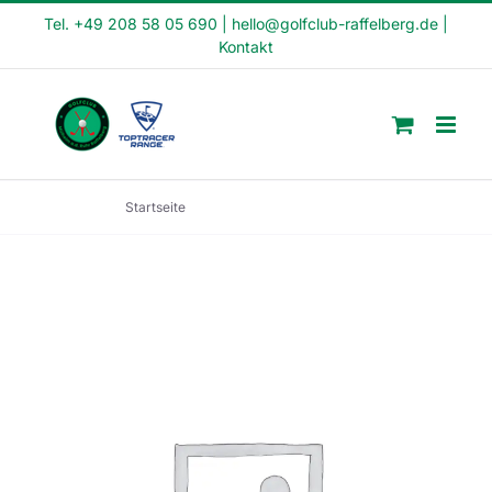
Skip
Tel. +49 208 58 05 690
|
hello@golfclub-raffelberg.de
|
Kontakt
to
content
Startseite
Feierabend Kurs (FE22-25)