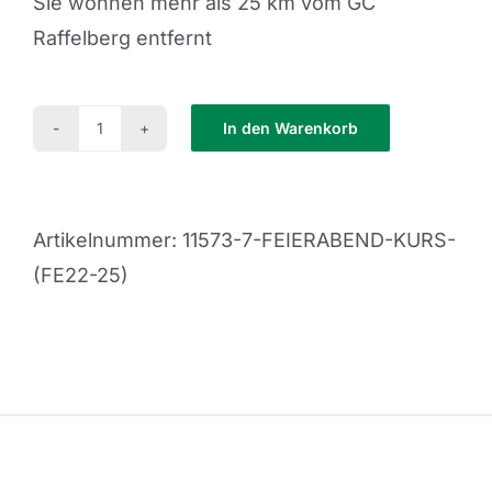
Sie wohnen mehr als 25 km vom GC
Raffelberg entfernt
In den Warenkorb
Feierabend
Kurs
(FE22-
Artikelnummer:
11573-7-FEIERABEND-KURS-
25)
(FE22-25)
Menge