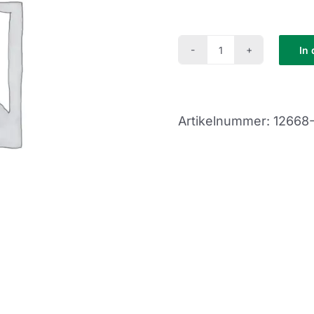
In
Feierabend
Kurs
(FE22-
Artikelnummer:
12668
41)
Menge