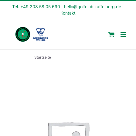
Skip
Tel. +49 208 58 05 690
|
hello@golfclub-raffelberg.de
|
Kontakt
to
content
Startseite
Feierabend Kurs (FE22-44)