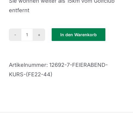
Sie wohnen weiter als 15km vom Golfclub
entfernt
In den Warenkorb
Feierabend
Kurs
(FE22-
Artikelnummer:
12692-7-FEIERABEND-
44)
KURS-(FE22-44)
Menge