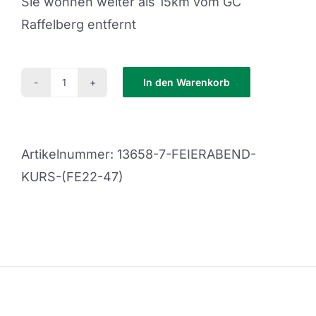
Sie wohnen weiter als 15km vom GC
Raffelberg entfernt
In den Warenkorb
Feierabend
Kurs
(FE22-
Artikelnummer:
13658-7-FEIERABEND-
47)
KURS-(FE22-47)
Menge