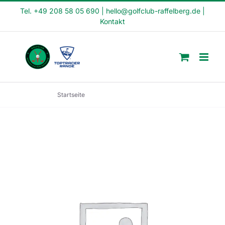
Skip
Tel. +49 208 58 05 690
|
hello@golfclub-raffelberg.de
|
Kontakt
to
content
Startseite
Feierabend Kurs (FE22-47)