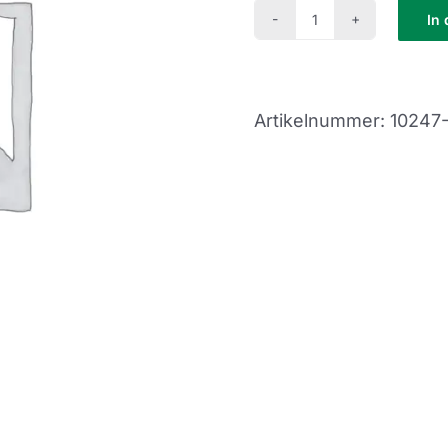
In
Feierabend
Kurs
(FE22-
Artikelnummer:
10247
6)
Menge