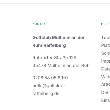
KONTAKT
HILF
Golfclub Mülheim an der
Topt
Ruhr Raffelberg
Plat
Sch
Ruhrorter Straße 129
Imp
45478 Mülheim an der Ruhr
Dat
Wid
0208 58 05 69-0
AGB
hello@golfclub-
Deta
raffelberg.de
Eins