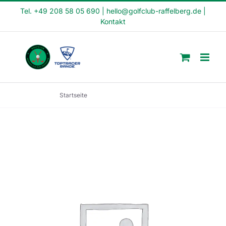
Skip
Tel. +49 208 58 05 690
|
hello@golfclub-raffelberg.de
|
Kontakt
to
content
Startseite
Feierabend Kurs (FE22-9)