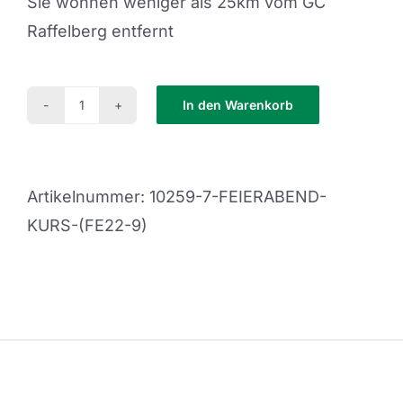
Sie wohnen weniger als 25km vom GC
Raffelberg entfernt
In den Warenkorb
Feierabend
Kurs
(FE22-
Artikelnummer:
10259-7-FEIERABEND-
9)
KURS-(FE22-9)
Menge