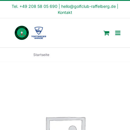
Skip
Tel. +49 208 58 05 690
|
hello@golfclub-raffelberg.de
|
Kontakt
to
content
Startseite
Feierabend Kurs (FE23-15)