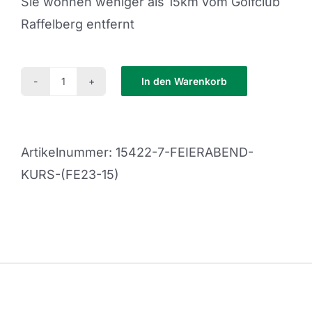
Sie wohnen weniger als 15km vom Golfclub
Raffelberg entfernt
In den Warenkorb
Feierabend
Kurs
(FE23-
Artikelnummer:
15422-7-FEIERABEND-
15)
KURS-(FE23-15)
Menge