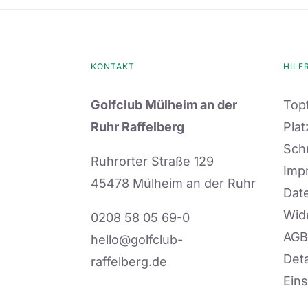
KONTAKT
HILF
Golfclub Mülheim an der
Topt
Ruhr Raffelberg
Plat
Sch
Ruhrorter Straße 129
Imp
45478 Mülheim an der Ruhr
Dat
Wid
0208 58 05 69-0
AGB
hello@golfclub-
Deta
raffelberg.de
Eins