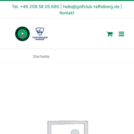
Skip
Tel. +49 208 58 05 690
|
hello@golfclub-raffelberg.de
|
Kontakt
to
content
Startseite
Fit in den Tag Kurs (FI22-34)