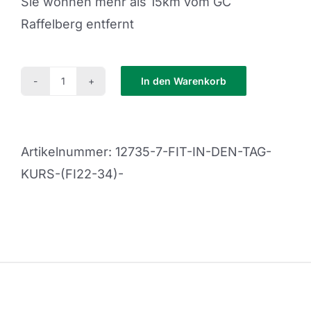
Sie wohnen mehr als 15km vom GC
Raffelberg entfernt
In den Warenkorb
Fit
in
den
Artikelnummer:
12735-7-FIT-IN-DEN-TAG-
Tag
KURS-(FI22-34)-
Kurs
(FI22-
34)
Menge