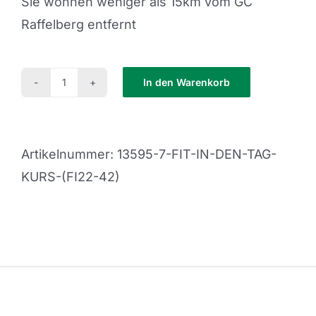
Sie wohnen weniger als 15km vom GC
Raffelberg entfernt
In den Warenkorb
Fit
in
den
Artikelnummer:
13595-7-FIT-IN-DEN-TAG-
Tag
KURS-(FI22-42)
Kurs
(FI22-
42)
(copy)
Menge