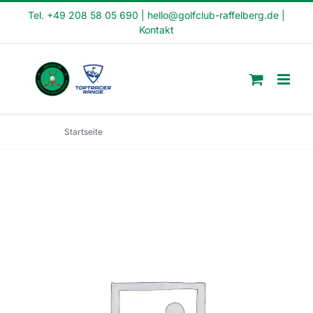
Skip
Tel. +49 208 58 05 690
|
hello@golfclub-raffelberg.de
|
Kontakt
to
content
Startseite
Fit in den Tag Kurs (FI22-42)(copy)