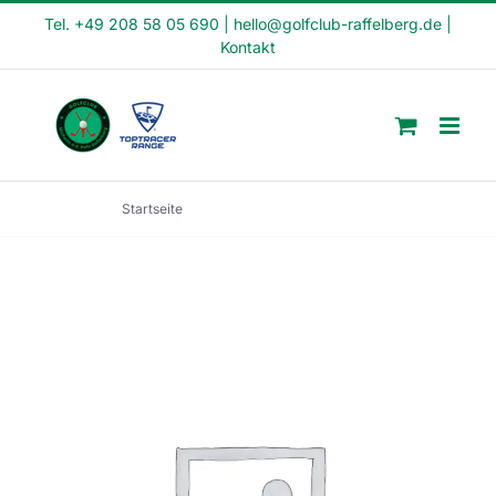
Skip
Tel. +49 208 58 05 690
|
hello@golfclub-raffelberg.de
|
Kontakt
to
content
Startseite
Fit in den Tag Kurs (FI22-46)