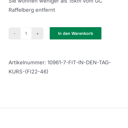
Sie wohnen weniger als 15km vom GC
Raffelberg entfernt
In den Warenkorb
Fit
in
den
Artikelnummer:
10961-7-FIT-IN-DEN-TAG-
Tag
KURS-(FI22-46)
Kurs
(FI22-
46)
Menge