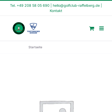
Skip
Tel. +49 208 58 05 690
|
hello@golfclub-raffelberg.de
|
Kontakt
to
content
Startseite
Fit in den Tag Kurs (FI22-8)