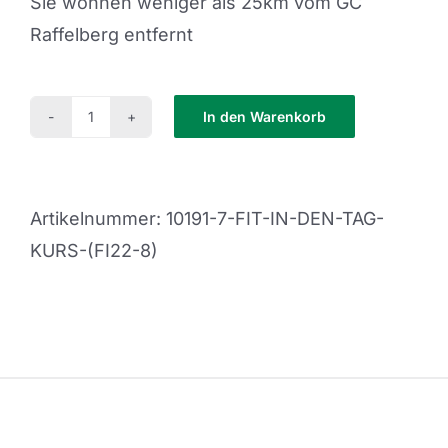
Sie wohnen weniger als 25km vom GC
Raffelberg entfernt
In den Warenkorb
Fit
in
den
Artikelnummer:
10191-7-FIT-IN-DEN-TAG-
Tag
KURS-(FI22-8)
Kurs
(FI22-
8)
Menge