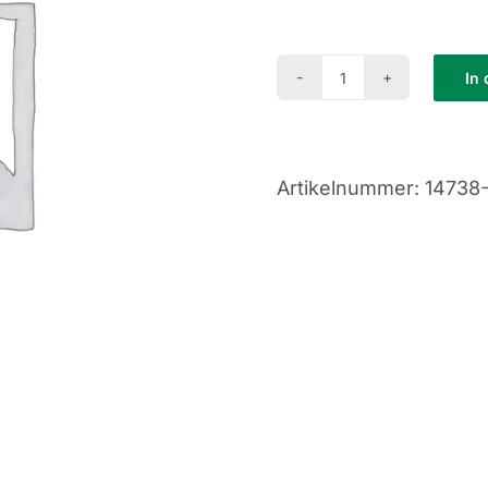
In
Fit
in
den
Artikelnummer:
14738
Tag
Kurs
(FI23-
12)
Menge