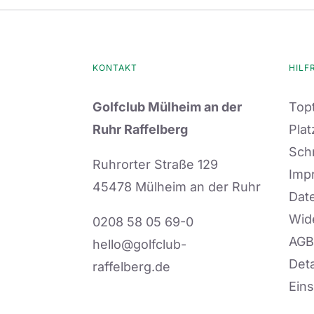
KONTAKT
HILF
Golfclub Mülheim an der
Topt
Ruhr Raffelberg
Plat
Sch
Ruhrorter Straße 129
Imp
45478 Mülheim an der Ruhr
Dat
Wid
0208 58 05 69-0
AGB
hello@golfclub-
Deta
raffelberg.de
Eins