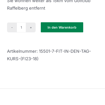
Sie wohnen weiter als 15km vom Golfclub
Raffelberg entfernt
In den Warenkorb
Fit
in
den
Artikelnummer:
15501-7-FIT-IN-DEN-TAG-
Tag
KURS-(FI23-18)
Kurs
(FI24-
01)
Menge