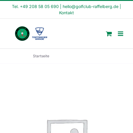
Skip
Tel. +49 208 58 05 690
|
hello@golfclub-raffelberg.de
|
Kontakt
to
content
Startseite
Fit in den Tag Kurs (FI24-01)