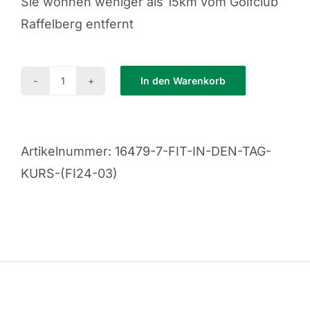
Sie wohnen weniger als 15km vom Golfclub
Raffelberg entfernt
In den Warenkorb
Fit
in
den
Artikelnummer:
16479-7-FIT-IN-DEN-TAG-
Tag
KURS-(FI24-03)
Kurs
(FI24-
04)
Menge