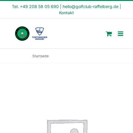
Skip
Tel. +49 208 58 05 690
|
hello@golfclub-raffelberg.de
|
Kontakt
to
content
Startseite
Fit in den Tag Kurs (FI24-04)