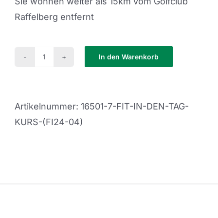
Sie wohnen weiter als 15km vom Golfclub
Raffelberg entfernt
In den Warenkorb
Fit
in
den
Artikelnummer:
16501-7-FIT-IN-DEN-TAG-
Tag
KURS-(FI24-04)
Kurs
(FI24-
06)
Menge