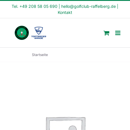
Skip
Tel. +49 208 58 05 690
|
hello@golfclub-raffelberg.de
|
Kontakt
to
content
Startseite
Fit in den Tag Kurs (FI24-06)