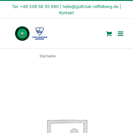
Skip
Tel. +49 208 58 05 690
|
hello@golfclub-raffelberg.de
|
Kontakt
to
content
Startseite
innerhalb von 18 KM