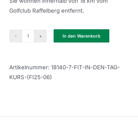
Sie wohnen innerhalb von 18 km vom
Golfclub Raffelberg entfernt.
In den Warenkorb
innerhalb
von
18
Artikelnummer:
18140-7-FIT-IN-DEN-TAG-
KM
KURS-(FI25-06)
Menge