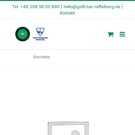
Skip
Tel. +49 208 58 05 690
|
hello@golfclub-raffelberg.de
|
Kontakt
to
content
Startseite
Fit in den Tag Kurs (FI25-07)