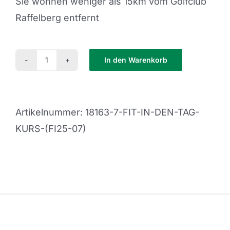
Sie wohnen weniger als 15km vom Golfclub
Raffelberg entfernt
In den Warenkorb
Fit
in
den
Artikelnummer:
18163-7-FIT-IN-DEN-TAG-
Tag
KURS-(FI25-07)
Kurs
(FI25-
07)
Menge