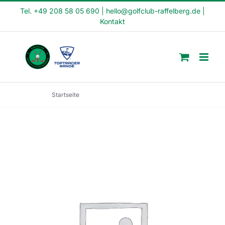
Skip
Tel. +49 208 58 05 690
|
hello@golfclub-raffelberg.de
|
Kontakt
to
content
Startseite
Long Weekend Kurs (LW23-15)