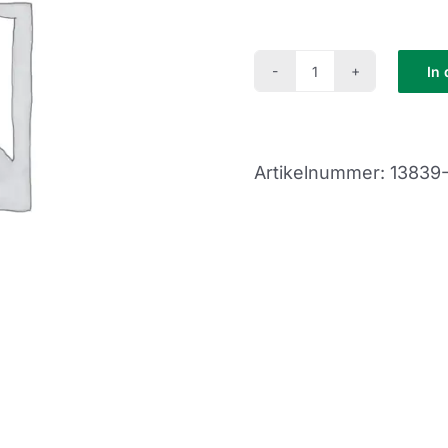
In
PR14-
23-
92
Artikelnummer:
13839
Menge