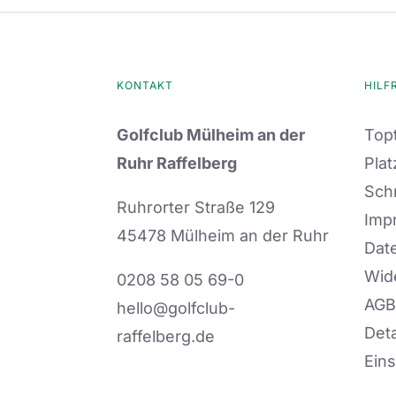
KONTAKT
HILF
Golfclub Mülheim an der
Topt
Ruhr Raffelberg
Plat
Sch
Ruhrorter Straße 129
Imp
45478 Mülheim an der Ruhr
Dat
Wid
0208 58 05 69-0
AGB
hello@golfclub-
Deta
raffelberg.de
Eins