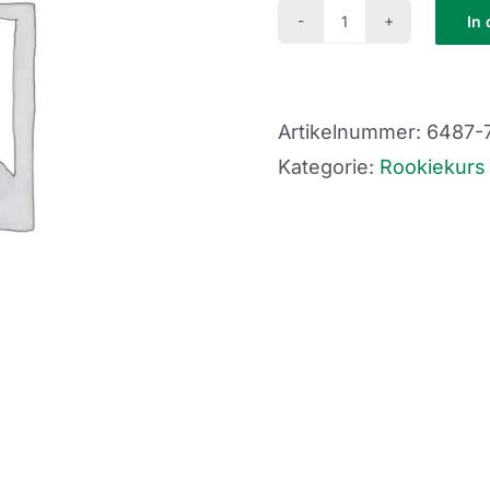
In
Rookie
Kurs-
Oktober-
Artikelnummer:
6487-
Montag
Kategorie:
Rookiekurs
1
Menge