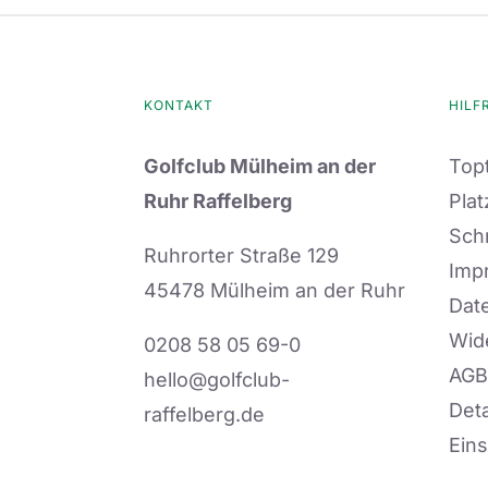
KONTAKT
HILF
Golfclub Mülheim an der
Topt
Ruhr Raffelberg
Plat
Sch
Ruhrorter Straße 129
Imp
45478 Mülheim an der Ruhr
Dat
Wid
0208 58 05 69-0
AGB
hello@golfclub-
Deta
raffelberg.de
Eins