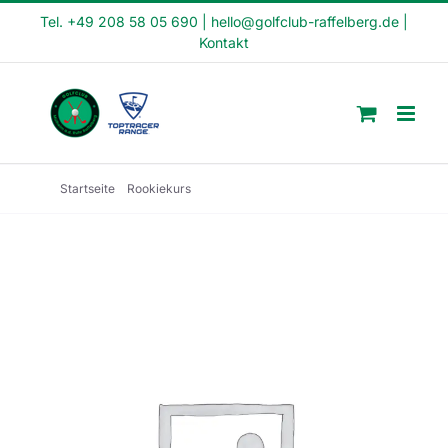
Skip
Tel. +49 208 58 05 690
|
hello@golfclub-raffelberg.de
|
Kontakt
to
content
Startseite
Rookiekurs
Rookie Kurs – Oktober – Sonntag