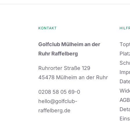
KONTAKT
HILF
Golfclub Mülheim an der
Topt
Ruhr Raffelberg
Plat
Sch
Ruhrorter Straße 129
Imp
45478 Mülheim an der Ruhr
Dat
Wid
0208 58 05 69-0
AGB
hello@golfclub-
Deta
raffelberg.de
Eins