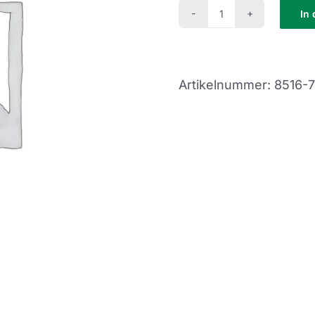
In
Schnupperkurs
141
Menge
Artikelnummer:
8516-