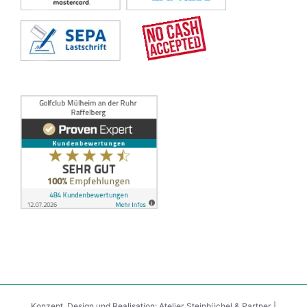
Konzept, Design und Realisation:
Atelier Steinbüchel & Partner
|